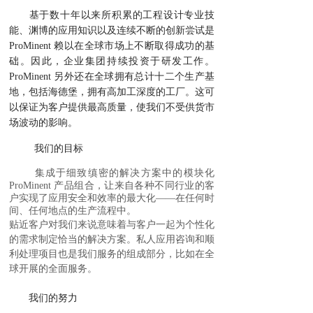
基于数十年以来所积累的工程设计专业技
能、渊博的应用知识以及连续不断的创新尝试是
ProMinent 赖以在全球市场上不断取得成功的基
础。因此，企业集团持续投资于研发工作。
ProMinent 另外还在全球拥有总计十二个生产基
地，包括海德堡，拥有高加工深度的工厂。这可
以保证为客户提供最高质量，使我们不受供货市
场波动的影响。
我们的目标
集成于细致缜密的解决方案中的模块化
ProMinent 产品组合，让来自各种不同行业的客
户实现了应用安全和效率的最大化——在任何时
间、任何地点的生产流程中。
贴近客户对我们来说意味着与客户一起为个性化
的需求制定恰当的解决方案。私人应用咨询和顺
利处理项目也是我们服务的组成部分，比如在全
球开展的全面服务。
我们的努力