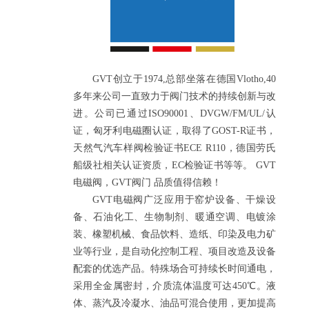
GVT创立于1974,总部坐落在德国Vlotho,40
多年来公司一直致力于阀门技术的持续创新与改
进。公司已通过ISO90001、DVGW/FM/UL/认
证，匈牙利电磁圈认证，取得了GOST-R证书，
天然气汽车样阀检验证书ECE R110，德国劳氏
船级社相关认证资质，EC检验证书等等。 GVT
电磁阀，GVT阀门 品质值得信赖！
GVT电磁阀广泛应用于窑炉设备、干燥设
备、石油化工、生物制剂、暖通空调、电镀涂
装、橡塑机械、食品饮料、造纸、印染及电力矿
业等行业，是自动化控制工程、项目改造及设备
配套的优选产品。特殊场合可持续长时间通电，
采用全金属密封，介质流体温度可达450℃。液
体、蒸汽及冷凝水、油品可混合使用，更加提高